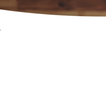
Dep
restau