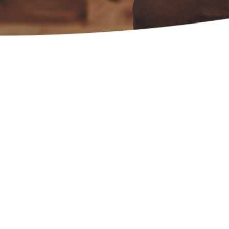
uis 2012, plus de 
rants nous font co