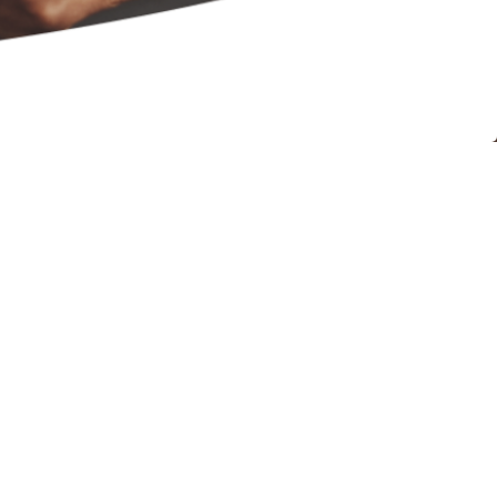
3000
nfiance